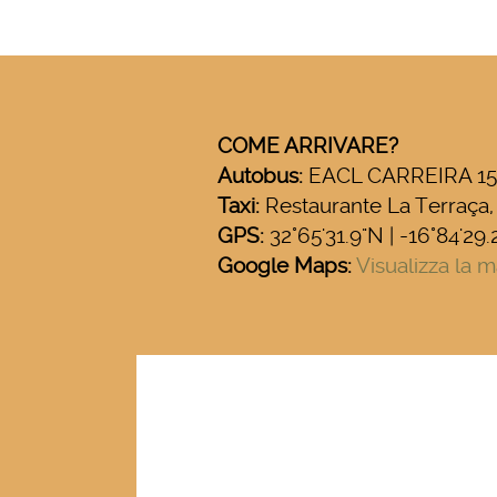
COME ARRIVARE?
Autobus:
EACL CARREIRA 15
Taxi:
Restaurante La Terraça, 
GPS:
32°65'31.9"N | -16°84'29
Google Maps:
Visualizza la 