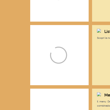
Lis
Scopri la n
Me
Il menu De
combinazio