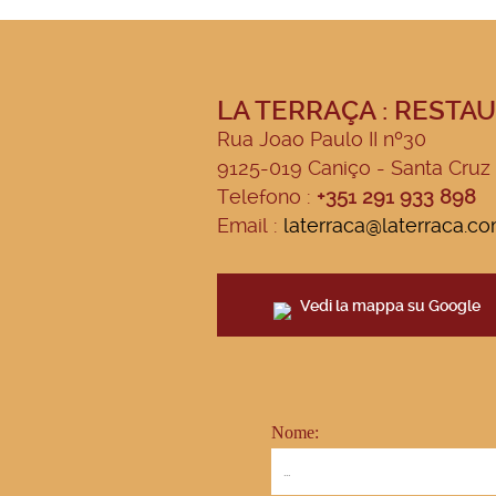
LA TERRAÇA : RESTA
Rua Joao Paulo II nº30
9125-019 Caniço - Santa Cruz 
Telefono :
+351 291 933 898
Email :
laterraca@laterraca.c
Vedi la mappa su Google
Nome: