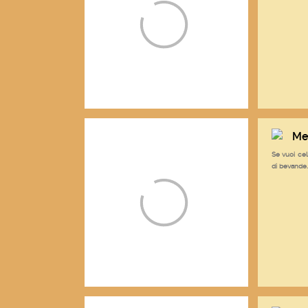
Me
Se vuoi cel
di bevande.